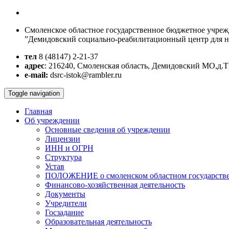
Смоленское областное государственное бюджетное учре
”Демидовский социально-реабилитационный центр для 
тел
8 (48147)
2-21-37
адрес
: 216240, Смоленская область, Демидовский МО,д.
e-mail:
dsrc-istok@rambler.ru
Toggle navigation
Главная
Об учреждении
Основные сведения об учреждении
Лицензии
ИНН и ОГРН
Структура
Устав
ПОЛОЖЕНИЕ о смоленском областном государстве
Финансово-хозяйственная деятельность
Документы
Учредители
Госзадание
Образовательная деятельность