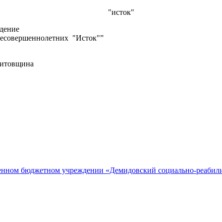
"исток"
ждение
несовершеннолетних "Исток"”
Титовщина
нном бюджетном учреждении «Демидовский социально-реабили