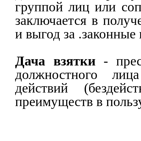
группой лиц или
соп
заключается в полу
и выгод за .законные
Дача взятки
- пре
должностного лиц
действий (бездей
преимуществ в польз